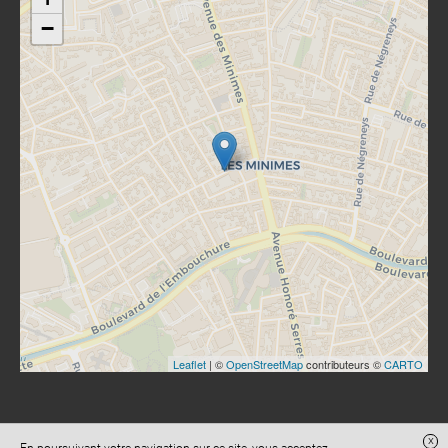
−
Leaflet
| ©
OpenStreetMap
contributeurs ©
CARTO
x